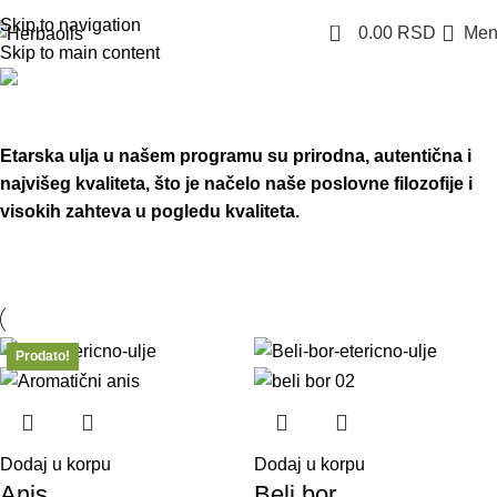
Skip to navigation
0
0.00
RSD
Men
Skip to main content
Etarska ulja
Početna
Prodavnica
Etarska ulja
Etarska ulja u našem programu su
prirodna, autentična i
najvišeg kvaliteta
, što je načelo naše poslovne filozofije i
visokih zahteva u pogledu kvaliteta.
Prodato!
Prodato!
Prodato!
Prodato!
Dodaj u korpu
Dodaj u korpu
Anis
Beli bor