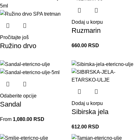
Dodaj u korpu
Ruzmarin
Pročitajte još
Ružino drvo
660.00
RSD
Odaberite opcije
Sandal
Dodaj u korpu
Sibirska jela
From
1,080.00
RSD
612.00
RSD