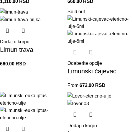
1,110.00
RSD
660.00
RSD
Sold out
Dodaj u korpu
Limun trava
Odaberite opcije
660.00
RSD
Limunski čajevac
From
672.00
RSD
Dodaj u korpu