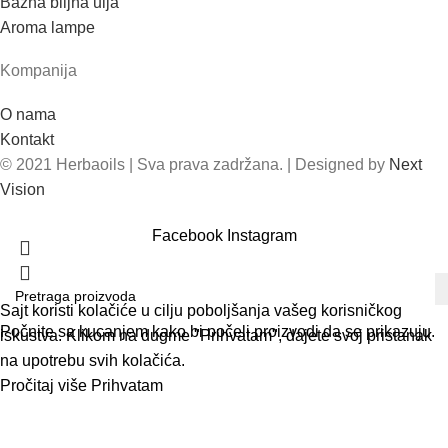
Bazna biljna ulja
Aroma lampe
Kompanija
O nama
Kontakt
© 2021 Herbaoils | Sva prava zadržana. | Designed by
Next
Vision
Facebook
Instagram
Sajt koristi kolačiće u cilju poboljšanja vašeg korisničkog
Počnite sa kucanjem kako bi počeli proizvodi da se prikazuju.
iskustva. Klikom na dugme "Prihvatam", dajete svoj pristanak
na upotrebu svih kolačića.
Pročitaj više
Prihvatam