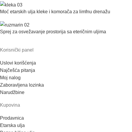
Moć etarskih ulja kleke i komorača za limfnu drenažu
Sprej za osvežavanje prostorija sa eteričnim uljima
Korisnički panel
Uslovi korišćenja
Najčešća pitanja
Moj nalog
Zaboravljena lozinka
Narudžbine
Kupovina
Prodavnica
Etarska ulja