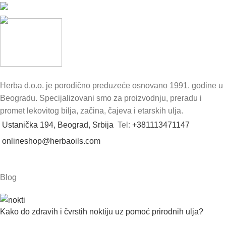
Herba d.o.o. je porodično preduzeće osnovano 1991. godine u
Beogradu. Specijalizovani smo za proizvodnju, preradu i
promet lekovitog bilja, začina, čajeva i etarskih ulja.
Ustanička 194, Beograd, Srbija
Tel:
+381113471147
onlineshop@herbaoils.com
Blog
Kako do zdravih i čvrstih noktiju uz pomoć prirodnih ulja?