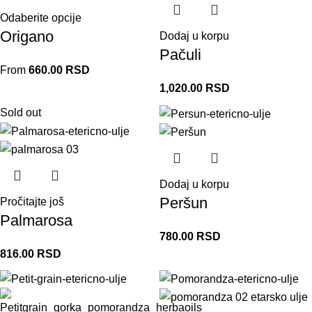
Odaberite opcije
Origano
Dodaj u korpu
Pačuli
From
660.00
RSD
1,020.00
RSD
Sold out
Dodaj u korpu
Peršun
Pročitajte još
Palmarosa
780.00
RSD
816.00
RSD