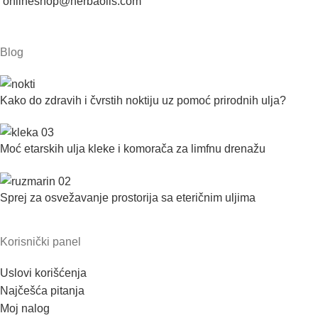
onlineshop@herbaoils.com
Blog
Kako do zdravih i čvrstih noktiju uz pomoć prirodnih ulja?
Moć etarskih ulja kleke i komorača za limfnu drenažu
Sprej za osvežavanje prostorija sa eteričnim uljima
Korisnički panel
Uslovi korišćenja
Najčešća pitanja
Moj nalog