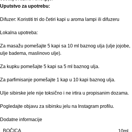
Uputstvo za upotrebu:
Difuzer: Koristiti tri do četiri kapi u aroma lampi ili difuzeru
Lokalna upotreba:
Za masažu pomešajte 5 kapi sa 10 ml baznog ulja (ulje jojobe,
ulje badema, maslinovo ulje).
Za kupku pomešajte 5 kapi sa 5 ml baznog ulja.
Za parfimisanje pomešajte 1 kap u 10 kapi baznog ulja.
Ulje sibirske jele nije toksično i ne irtira u propisanim dozama.
Pogledajte objavu za
sibirsku jelu na Instagram profilu.
Dodatne informacije
BOČICA
10ml