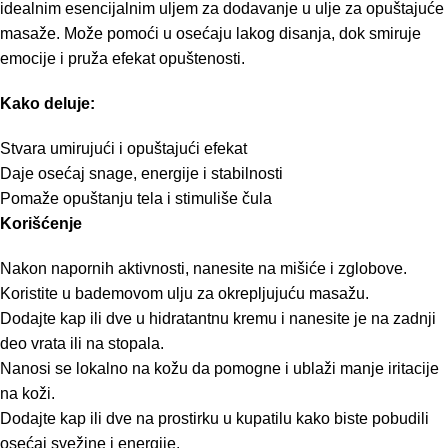
idealnim esencijalnim uljem za dodavanje u ulje za opuštajuće
masaže. Može pomoći u osećaju lakog disanja, dok smiruje
emocije i pruža efekat opuštenosti.
Kako deluje:
Stvara umirujući i opuštajući efekat
Daje osećaj snage, energije i stabilnosti
Pomaže opuštanju tela i stimuliše čula
Korišćenje
Nakon napornih aktivnosti, nanesite na mišiće i zglobove.
Koristite u bademovom ulju za okrepljujuću masažu.
Dodajte kap ili dve u hidratantnu kremu i nanesite je na zadnji
deo vrata ili na stopala.
Nanosi se lokalno na kožu da pomogne i ublaži manje iritacije
na koži.
Dodajte kap ili dve na prostirku u kupatilu kako biste pobudili
osećaj svežine i energije.