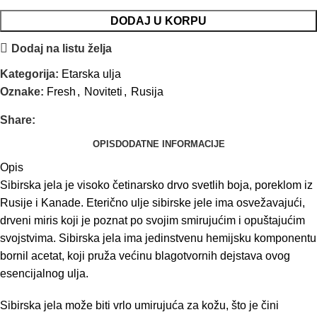
DODAJ U KORPU
Dodaj na listu želja
Kategorija:
Etarska ulja
Oznake:
Fresh
,
Noviteti
,
Rusija
Share:
OPIS
DODATNE INFORMACIJE
Opis
Sibirska jela je visoko četinarsko drvo svetlih boja, poreklom iz
Rusije i Kanade. Eterično ulje sibirske jele ima osvežavajući,
drveni miris koji je poznat po svojim smirujućim i opuštajućim
svojstvima. Sibirska jela ima jedinstvenu hemijsku komponentu
bornil acetat, koji pruža većinu blagotvornih dejstava ovog
esencijalnog ulja.
Sibirska jela može biti vrlo umirujuća za kožu, što je čini