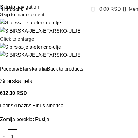
Skip to navigation
0
0.00
RSD
Men
Skip to main content
Click to enlarge
Početna
Etarska ulja
Back to products
Sibirska jela
612.00
RSD
Latinski naziv: Pinus siberica
Zemlja porekla: Rusija