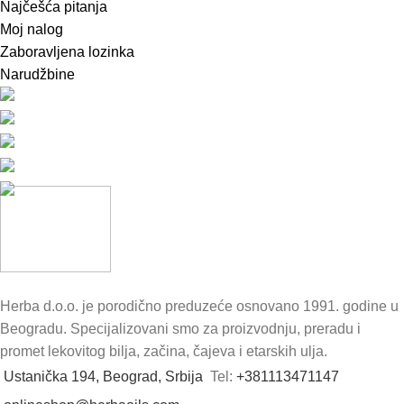
Najčešća pitanja
Moj nalog
Zaboravljena lozinka
Narudžbine
Herba d.o.o. je porodično preduzeće osnovano 1991. godine u
Beogradu. Specijalizovani smo za proizvodnju, preradu i
promet lekovitog bilja, začina, čajeva i etarskih ulja.
Ustanička 194, Beograd, Srbija
Tel:
+381113471147