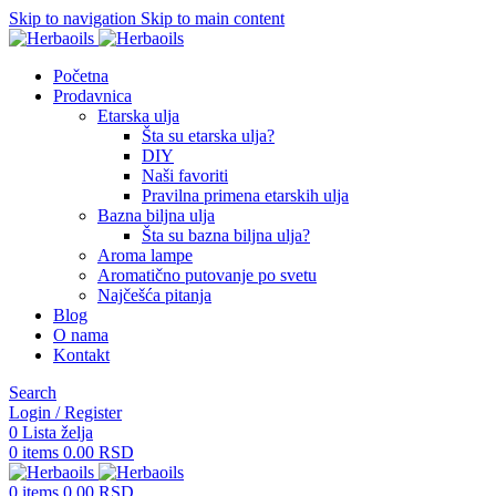
Skip to navigation
Skip to main content
Početna
Prodavnica
Etarska ulja
Šta su etarska ulja?
DIY
Naši favoriti
Pravilna primena etarskih ulja
Bazna biljna ulja
Šta su bazna biljna ulja?
Aroma lampe
Aromatično putovanje po svetu
Najčešća pitanja
Blog
O nama
Kontakt
Search
Login / Register
0
Lista želja
0
items
0.00
RSD
0
items
0.00
RSD