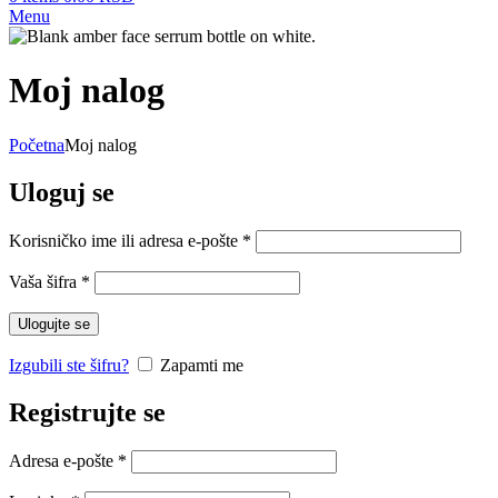
Menu
Moj nalog
Početna
Moj nalog
Uloguj se
Obavezno
Korisničko ime ili adresa e-pošte
*
Obavezno
Vaša šifra
*
Ulogujte se
Izgubili ste šifru?
Zapamti me
Registrujte se
Obavezno
Adresa e-pošte
*