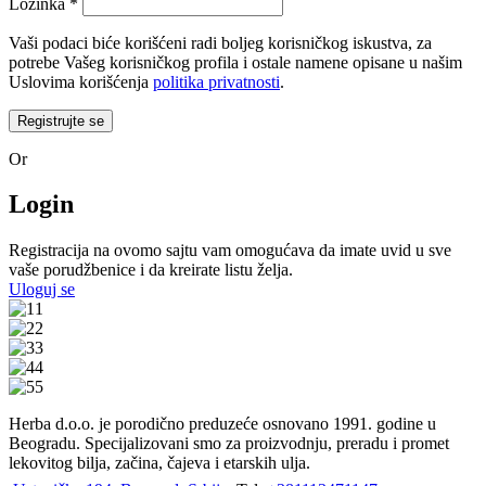
Obavezno
Lozinka
*
Vaši podaci biće korišćeni radi boljeg korisničkog iskustva, za
potrebe Vašeg korisničkog profila i ostale namene opisane u našim
Uslovima korišćenja
politika privatnosti
.
Registrujte se
Or
Login
Registracija na ovomo sajtu vam omogućava da imate uvid u sve
vaše porudžbenice i da kreirate listu želja.
Uloguj se
Herba d.o.o. je porodično preduzeće osnovano 1991. godine u
Beogradu. Specijalizovani smo za proizvodnju, preradu i promet
lekovitog bilja, začina, čajeva i etarskih ulja.