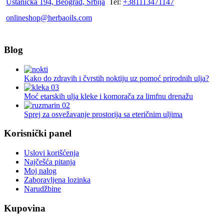
Ustanička 194, Beograd, Srbija
Tel:
+381113471147
onlineshop@herbaoils.com
Blog
Kako do zdravih i čvrstih noktiju uz pomoć prirodnih ulja?
Moć etarskih ulja kleke i komorača za limfnu drenažu
Sprej za osvežavanje prostorija sa eteričnim uljima
Korisnički panel
Uslovi korišćenja
Najčešća pitanja
Moj nalog
Zaboravljena lozinka
Narudžbine
Kupovina