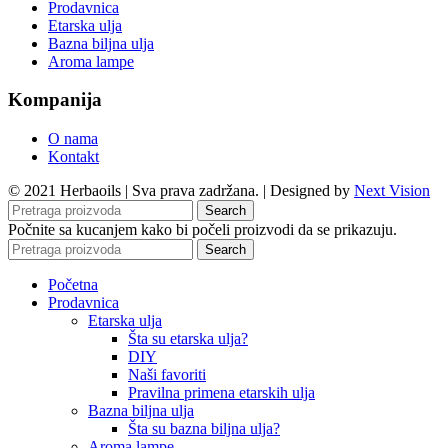
Prodavnica
Etarska ulja
Bazna biljna ulja
Aroma lampe
Kompanija
O nama
Kontakt
© 2021 Herbaoils | Sva prava zadržana. | Designed by
Next Vision
Search
Počnite sa kucanjem kako bi počeli proizvodi da se prikazuju.
Search
Početna
Prodavnica
Etarska ulja
Šta su etarska ulja?
DIY
Naši favoriti
Pravilna primena etarskih ulja
Bazna biljna ulja
Šta su bazna biljna ulja?
Aroma lampe