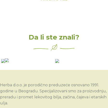
Da li ste znali?
Mirisi deluju preko limbičkog sistema
i mogu oživeti u sećanju davna
osećanja, unutrašnje slike i sećanja.