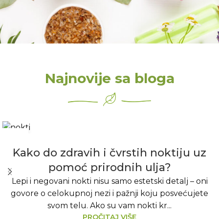
Najnovije sa bloga
Kako do zdravih i čvrstih noktiju uz
pomoć prirodnih ulja?
Lepi i negovani nokti nisu samo estetski detalj – oni
govore o celokupnoj nezi i pažnji koju posvećujete
svom telu. Ako su vam nokti kr...
PROČITAJ VIŠE