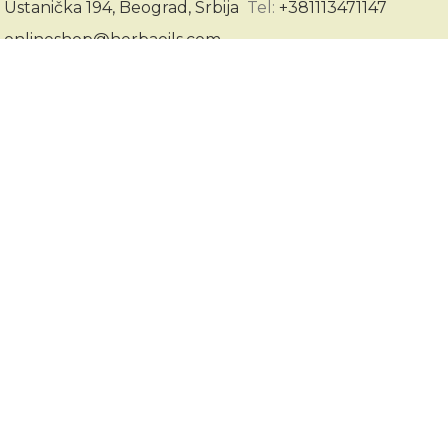
Herba d.o.o. je porodično preduzeće osnovano 1991.
godine u Beogradu. Specijalizovani smo za proizvodnju,
preradu i promet lekovitog bilja, začina, čajeva i etarskih
ulja.
Ustanička 194, Beograd, Srbija
Tel:
+381113471147
onlineshop@herbaoils.com
BLOG
Kako do zdravih i čvrstih noktiju uz pomoć