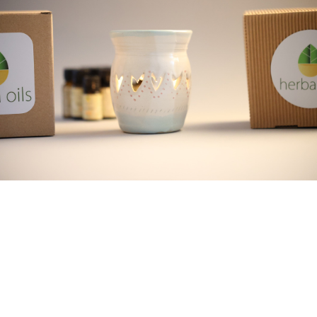
najkvalitetnija prirodna masna ulja, hladno
ceđena
AROMA LAMPE
primena etarskih ulja na prirodan način