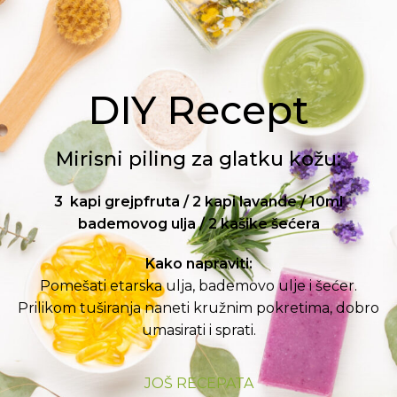
DIY Recept
Mirisni piling za glatku kožu:
3 kapi grejpfruta / 2 kapi lavande / 10ml
bademovog ulja / 2 kašike šećera
Kako napraviti:
Pomešati etarska ulja, bademovo ulje i šećer.
Prilikom tuširanja naneti kružnim pokretima, dobro
umasirati i sprati.
JOŠ RECEPATA