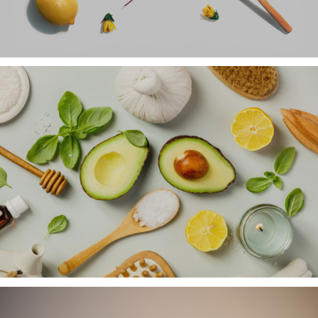
ETARSKA ULJA
prirodna, autentična i najvišeg kvaliteta
BILJNA ULJA