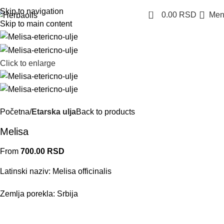
Skip to navigation
0
0.00
RSD
Men
Skip to main content
Click to enlarge
Početna
Etarska ulja
Back to products
Melisa
From
700.00
RSD
Latinski naziv: Melisa officinalis
Zemlja porekla: Srbija