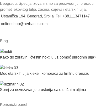
Beogradu. Specijalizovani smo za proizvodnju, preradu i
promet lekovitog bilja, začina, čajeva i etarskih ulja.
Ustanička 194, Beograd, Srbija
Tel:
+381113471147
onlineshop@herbaoils.com
Blog
Kako do zdravih i čvrstih noktiju uz pomoć prirodnih ulja?
Moć etarskih ulja kleke i komorača za limfnu drenažu
Sprej za osvežavanje prostorija sa eteričnim uljima
Korisnički panel