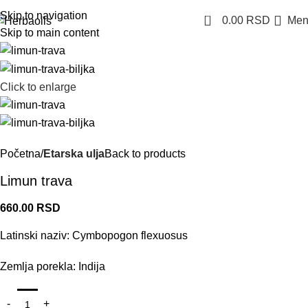
Skip to navigation
0
0.00
RSD
Men
Skip to main content
Click to enlarge
Početna
Etarska ulja
Back to products
Limun trava
660.00
RSD
Latinski naziv: Cymbopogon flexuosus
Zemlja porekla: Indija