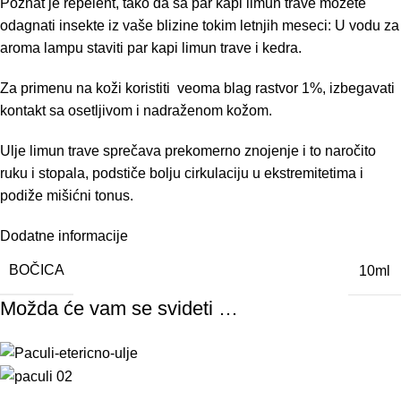
Poznat je repelent, tako da sa par kapi limun trave možete
odagnati insekte iz vaše blizine tokim letnjih meseci: U vodu za
aroma lampu staviti par kapi limun trave i kedra.
Za primenu na koži koristiti veoma blag rastvor 1%, izbegavati
kontakt sa osetljivom i nadraženom kožom.
Ulje limun trave sprečava prekomerno znojenje i to naročito
ruku i stopala, podstiče bolju cirkulaciju u ekstremitetima i
podiže mišićni tonus.
Dodatne informacije
BOČICA
10ml
Možda će vam se svideti …