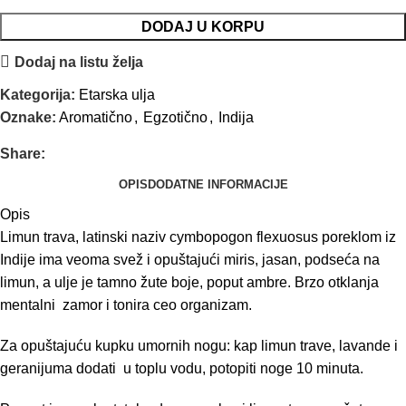
DODAJ U KORPU
Dodaj na listu želja
Kategorija:
Etarska ulja
Oznake:
Aromatično
,
Egzotično
,
Indija
Share:
OPIS
DODATNE INFORMACIJE
Opis
Limun trava, latinski naziv cymbopogon flexuosus poreklom iz
Indije ima veoma svež i opuštajući miris, jasan, podseća na
limun, a ulje je tamno žute boje, poput ambre. Brzo otklanja
mentalni zamor i tonira ceo organizam.
Za opuštajuću kupku umornih nogu: kap limun trave, lavande i
geranijuma dodati u toplu vodu, potopiti noge 10 minuta.