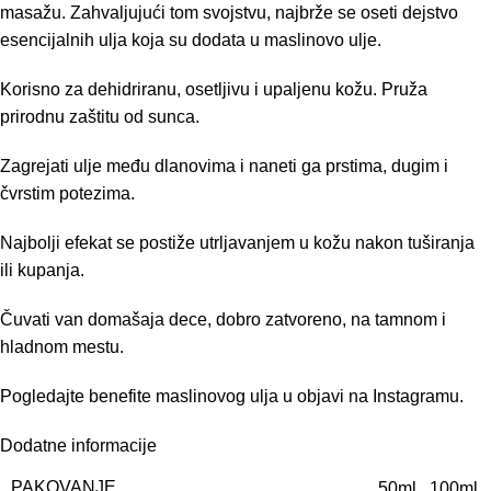
masažu. Zahvaljujući tom svojstvu, najbrže se oseti dejstvo
esencijalnih ulja koja su dodata u maslinovo ulje.
Korisno za dehidriranu, osetljivu i upaljenu kožu. Pruža
prirodnu zaštitu od sunca.
Zagrejati ulje među dlanovima i naneti ga prstima, dugim i
čvrstim potezima.
Najbolji efekat se postiže utrljavanjem u kožu nakon tuširanja
ili kupanja.
Čuvati van domašaja dece, dobro zatvoreno, na tamnom i
hladnom mestu.
Pogledajte benefite
maslinovog ulja u objavi na Instagramu.
Dodatne informacije
PAKOVANJE
50ml
,
100ml