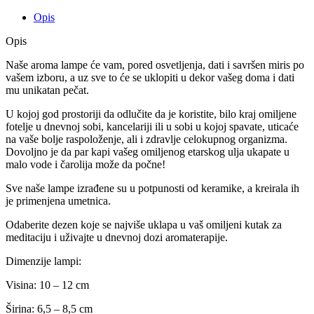
Opis
Opis
Naše aroma lampe će vam, pored osvetljenja, dati i savršen miris po
vašem izboru, a uz sve to će se uklopiti u dekor vašeg doma i dati
mu unikatan pečat.
U kojoj god prostoriji da odlučite da je koristite, bilo kraj omiljene
fotelje u dnevnoj sobi, kancelariji ili u sobi u kojoj spavate, uticaće
na vaše bolje raspoloženje, ali i zdravlje celokupnog organizma.
Dovoljno je da par kapi vašeg omiljenog etarskog ulja ukapate u
malo vode i čarolija može da počne!
Sve naše lampe izrađene su u potpunosti od keramike, a kreirala ih
je primenjena umetnica.
Odaberite dezen koje se najviše uklapa u vaš omiljeni kutak za
meditaciju i uživajte u dnevnoj dozi aromaterapije.
Dimenzije lampi:
Visina: 10 – 12 cm
Širina: 6,5 – 8,5 cm