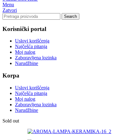
Menu
Zatvori
Search
Korisnički portal
Uslovi korišćenja
Najčešća pitanja
Moj nalog
Zaboravljena lozinka
Narudžbine
Korpa
Uslovi korišćenja
Najčešća pitanja
Moj nalog
Zaboravljena lozinka
Narudžbine
Sold out