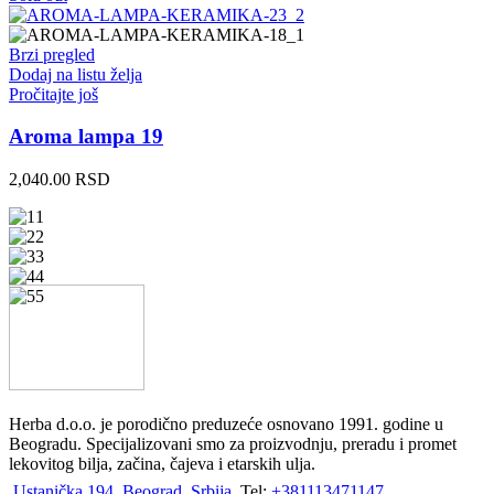
Brzi pregled
Dodaj na listu želja
Pročitajte još
Aroma lampa 19
2,040.00
RSD
Herba d.o.o. je porodično preduzeće osnovano 1991. godine u
Beogradu. Specijalizovani smo za proizvodnju, preradu i promet
lekovitog bilja, začina, čajeva i etarskih ulja.
Ustanička 194, Beograd, Srbija
Tel:
+381113471147