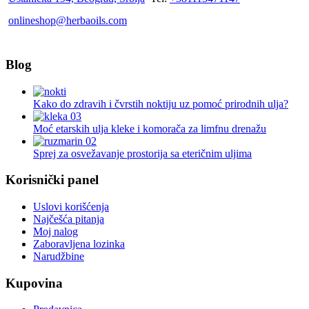
onlineshop@herbaoils.com
Blog
Kako do zdravih i čvrstih noktiju uz pomoć prirodnih ulja?
Moć etarskih ulja kleke i komorača za limfnu drenažu
Sprej za osvežavanje prostorija sa eteričnim uljima
Korisnički panel
Uslovi korišćenja
Najčešća pitanja
Moj nalog
Zaboravljena lozinka
Narudžbine
Kupovina