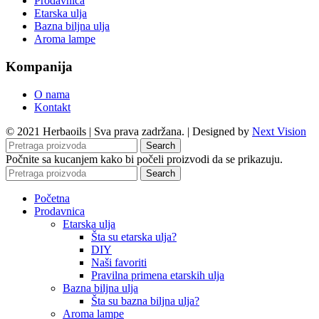
Prodavnica
Etarska ulja
Bazna biljna ulja
Aroma lampe
Kompanija
O nama
Kontakt
© 2021 Herbaoils | Sva prava zadržana. | Designed by
Next Vision
Search
Počnite sa kucanjem kako bi počeli proizvodi da se prikazuju.
Search
Početna
Prodavnica
Etarska ulja
Šta su etarska ulja?
DIY
Naši favoriti
Pravilna primena etarskih ulja
Bazna biljna ulja
Šta su bazna biljna ulja?
Aroma lampe