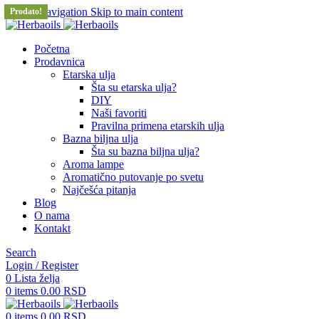
Skip to navigation
Skip to main content
Prodato!
Prodato!
Prodato!
Prodato!
Prodato!
Prodato!
Prodato!
Početna
Prodavnica
Etarska ulja
Šta su etarska ulja?
DIY
Naši favoriti
Pravilna primena etarskih ulja
Bazna biljna ulja
Šta su bazna biljna ulja?
Aroma lampe
Aromatično putovanje po svetu
Najčešća pitanja
Blog
O nama
Kontakt
Search
Login / Register
0
Lista želja
0
items
0.00
RSD
0
items
0.00
RSD