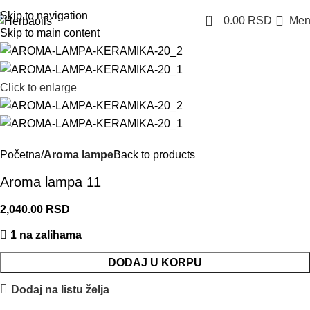
Skip to navigation
0
0.00
RSD
Men
Skip to main content
Click to enlarge
Početna
Aroma lampe
Back to products
Aroma lampa 11
2,040.00
RSD
1 na zalihama
DODAJ U KORPU
Dodaj na listu želja