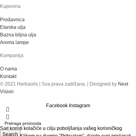
Kupovina
Prodavnica
Etarska ulja
Bazna biljna ulja
Aroma lampe
Kompanija
O nama
Kontakt
© 2021 Herbaoils | Sva prava zadržana. | Designed by
Next
Vision
Facebook
Instagram
Sajt koristi kolačiće u cilju poboljšanja vašeg korisničkog
Search
iskustva. Klikom na dugme "Prihvatam", dajete svoj pristanak