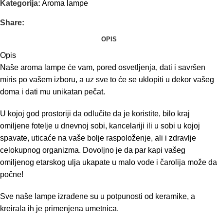
Kategorija:
Aroma lampe
Share:
OPIS
Opis
Naše aroma lampe će vam, pored osvetljenja, dati i savršen
miris po vašem izboru, a uz sve to će se uklopiti u dekor vašeg
doma i dati mu unikatan pečat.
U kojoj god prostoriji da odlučite da je koristite, bilo kraj
omiljene fotelje u dnevnoj sobi, kancelariji ili u sobi u kojoj
spavate, uticaće na vaše bolje raspoloženje, ali i zdravlje
celokupnog organizma. Dovoljno je da par kapi vašeg
omiljenog etarskog ulja ukapate u malo vode i čarolija može da
počne!
Sve naše lampe izrađene su u potpunosti od keramike, a
kreirala ih je primenjena umetnica.