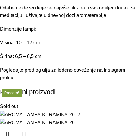
Odaberite dezen koje se najviše uklapa u vaš omiljeni kutak za
meditaciju i uživajte u dnevnoj dozi aromaterapije.
Dimenzije lampi:
Visina: 10 – 12 cm
Širina: 6,5 – 8,5 cm
Pogledajte predlog ulja za ledeno osveženje
na Instagram
profilu.
Povezani proizvodi
Prodato!
Prodato!
Prodato!
Prodato!
Prodato!
Sold out