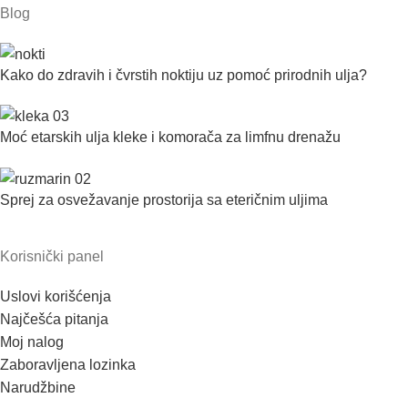
Blog
Kako do zdravih i čvrstih noktiju uz pomoć prirodnih ulja?
Moć etarskih ulja kleke i komorača za limfnu drenažu
Sprej za osvežavanje prostorija sa eteričnim uljima
Korisnički panel
Uslovi korišćenja
Najčešća pitanja
Moj nalog
Zaboravljena lozinka
Narudžbine