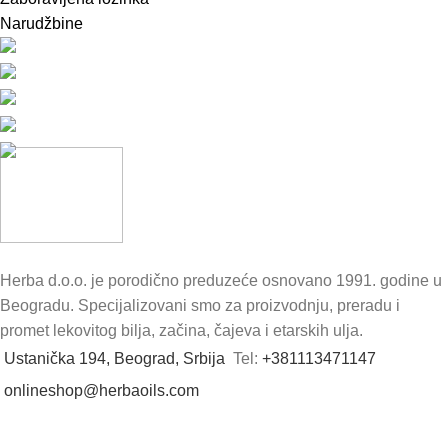
Narudžbine
Herba d.o.o. je porodično preduzeće osnovano 1991. godine u
Beogradu. Specijalizovani smo za proizvodnju, preradu i
promet lekovitog bilja, začina, čajeva i etarskih ulja.
Ustanička 194, Beograd, Srbija
Tel:
+381113471147
onlineshop@herbaoils.com