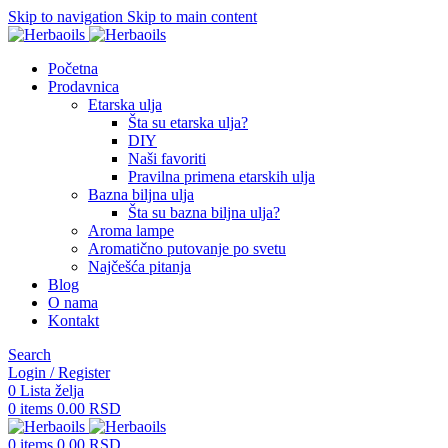
Skip to navigation
Skip to main content
Početna
Prodavnica
Etarska ulja
Šta su etarska ulja?
DIY
Naši favoriti
Pravilna primena etarskih ulja
Bazna biljna ulja
Šta su bazna biljna ulja?
Aroma lampe
Aromatično putovanje po svetu
Najčešća pitanja
Blog
O nama
Kontakt
Search
Login / Register
0
Lista želja
0
items
0.00
RSD
0
items
0.00
RSD