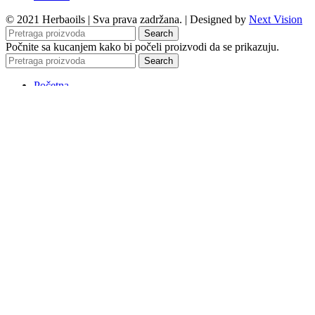
© 2021 Herbaoils | Sva prava zadržana. | Designed by
Next Vision
Search
Počnite sa kucanjem kako bi počeli proizvodi da se prikazuju.
Search
Početna
Prodavnica
Etarska ulja
Šta su etarska ulja?
DIY
Naši favoriti
Pravilna primena etarskih ulja
Bazna biljna ulja
Šta su bazna biljna ulja?
Aroma lampe
Aromatično putovanje po svetu
Najčešća pitanja
Blog
O nama
Kontakt
Lista želja
Login / Register
Vaša korpa