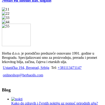
Netus eu mollis hac dignis
Herba d.o.o. je porodično preduzeće osnovano 1991. godine u
Beogradu. Specijalizovani smo za proizvodnju, preradu i promet
lekovitog bilja, začina, čajeva i etarskih ulja.
Ustanička 194, Beograd, Srbija
Tel:
+381113471147
onlineshop@herbaoils.com
Blog
Kako do zdravih i čvrstih noktiju uz pomoć prirodnih ulja?