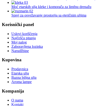
Moć etarskih ulja kleke i komorača za limfnu drenažu
Sprej za osvežavanje prostorija sa eteričnim uljima
Korisnički panel
Uslovi korišćenja
Najčešća pitanja
Moj nalog
Zaboravljena lozinka
Narudžbine
Kupovina
Prodavnica
Etarska ulja
Bazna biljna ulja
Aroma lampe
Kompanija
O nama
Kontakt