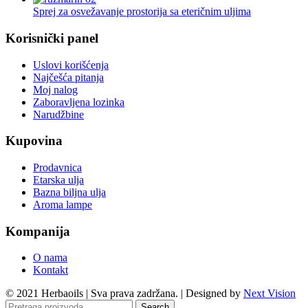
Sprej za osvežavanje prostorija sa eteričnim uljima
Korisnički panel
Uslovi korišćenja
Najčešća pitanja
Moj nalog
Zaboravljena lozinka
Narudžbine
Kupovina
Prodavnica
Etarska ulja
Bazna biljna ulja
Aroma lampe
Kompanija
O nama
Kontakt
© 2021 Herbaoils | Sva prava zadržana. | Designed by
Next Vision
Search