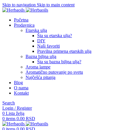
Skip to navigation
Skip to main content
Početna
Prodavnica
Etarska ulja
Šta su etarska ulja?
DIY
Naši favoriti
Pravilna primena etarskih ulja
Bazna biljna ulja
Šta su bazna biljna ulja?
Aroma lampe
Aromatično putovanje po svetu
Najčešća pitanja
Blog
O nama
Kontakt
Search
Login / Register
0
Lista želja
0
items
0.00
RSD
0
items
0.00
RSD