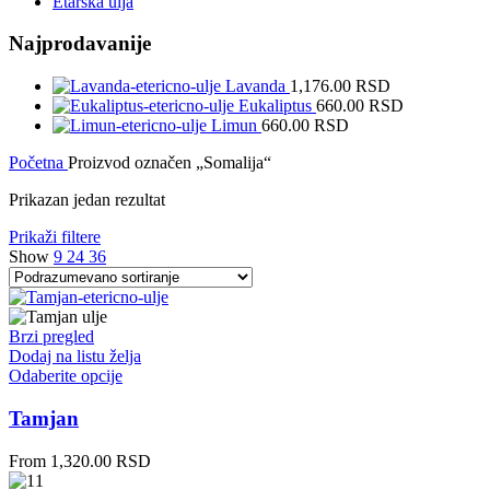
Etarska ulja
Najprodavanije
Lavanda
1,176.00
RSD
Eukaliptus
660.00
RSD
Limun
660.00
RSD
Početna
Proizvod označen „Somalija“
Prikazan jedan rezultat
Prikaži filtere
Show
9
24
36
Brzi pregled
Dodaj na listu želja
Ovaj
Odaberite opcije
proizvod
ima
Tamjan
više
varijanti.
From
1,320.00
RSD
Opcije