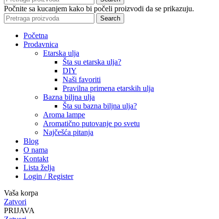
Počnite sa kucanjem kako bi počeli proizvodi da se prikazuju.
Search
Početna
Prodavnica
Etarska ulja
Šta su etarska ulja?
DIY
Naši favoriti
Pravilna primena etarskih ulja
Bazna biljna ulja
Šta su bazna biljna ulja?
Aroma lampe
Aromatično putovanje po svetu
Najčešća pitanja
Blog
O nama
Kontakt
Lista želja
Login / Register
Vaša korpa
Zatvori
PRIJAVA