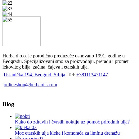
mogu
biti
izabrane
na
stranici
proizvoda.
Herba d.o.o. je porodično preduzeće osnovano 1991. godine u
Beogradu. Specijalizovani smo za proizvodnju, preradu i promet
lekovitog bilja, začina, čajeva i etarskih ulja.
Ustanička 194, Beograd, Srbija
Tel:
+381113471147
onlineshop@herbaoils.com
Blog
Kako do zdravih i čvrstih noktiju uz pomoć prirodnih ulja?
Moć etarskih ulja kleke i komorača za limfnu drenažu