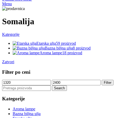
Menu
Somalija
Kategorije
Etarska ulja
59 proizvod
Bazna biljna ulja
8 proizvod
Aroma lampe
18 proizvod
Zatvori
Filter po ceni
Minimalna
Maksimalna
Filter
cena
cena
Search
Kategorije
Aroma lampe
Bazna biljna ulja